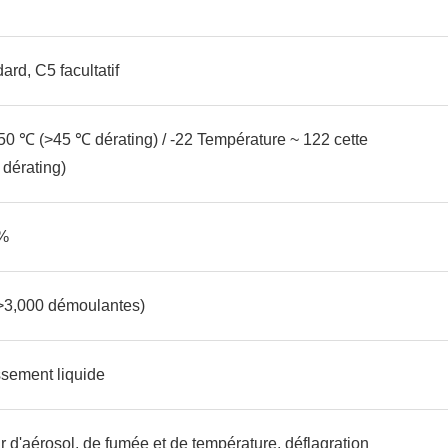
rd, C5 facultatif
50 ℃ (>45 ℃ dérating) / -22 Température ~ 122 cette
 dérating)
%
>3,000 démoulantes)
ssement liquide
r d'aérosol, de fumée et de température, déflagration