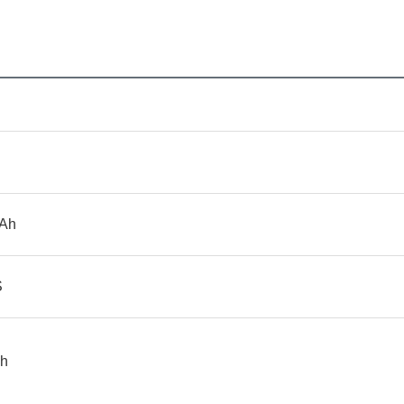
Ah
S
h