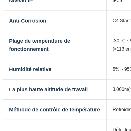
Niveau IP
IP54
Anti-Corrosion
C4 Standa
Plage de température de
-30 ℃ ~ 
fonctionnement
(>113 en
Humidité relative
5% ~ 95
La plus haute altitude de travail
3,000m(
Méthode de contrôle de température
Refroidi
Détecteu