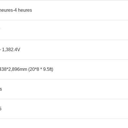
 heures-4 heures
V
~ 1,382.4V
438*2,896mm (20*8 * 9.5ft)
s
5